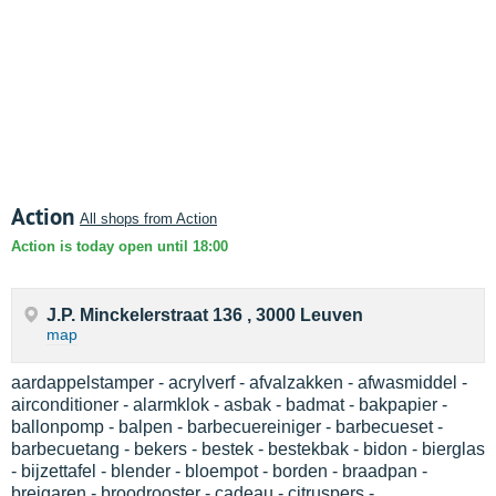
Action
All shops from Action
Action is today open until 18:00
J.P. Minckelerstraat 136 , 3000 Leuven
map
aardappelstamper - acrylverf - afvalzakken - afwasmiddel -
airconditioner - alarmklok - asbak - badmat - bakpapier -
ballonpomp - balpen - barbecuereiniger - barbecueset -
barbecuetang - bekers - bestek - bestekbak - bidon - bierglas
- bijzettafel - blender - bloempot - borden - braadpan -
breigaren - broodrooster - cadeau - citruspers -