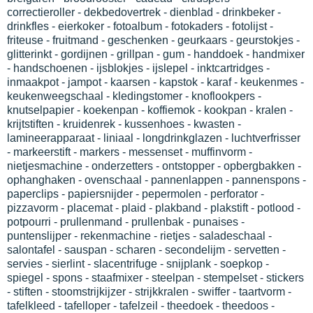
correctieroller - dekbedovertrek - dienblad - drinkbeker -
drinkfles - eierkoker - fotoalbum - fotokaders - fotolijst -
friteuse - fruitmand - geschenken - geurkaars - geurstokjes -
glitterinkt - gordijnen - grillpan - gum - handdoek - handmixer
- handschoenen - ijsblokjes - ijslepel - inktcartridges -
inmaakpot - jampot - kaarsen - kapstok - karaf - keukenmes -
keukenweegschaal - kledingstomer - knoflookpers -
knutselpapier - koekenpan - koffiemok - kookpan - kralen -
krijtstiften - kruidenrek - kussenhoes - kwasten -
lamineerapparaat - liniaal - longdrinkglazen - luchtverfrisser
- markeerstift - markers - messenset - muffinvorm -
nietjesmachine - onderzetters - ontstopper - opbergbakken -
ophanghaken - ovenschaal - pannenlappen - pannenspons -
paperclips - papiersnijder - pepermolen - perforator -
pizzavorm - placemat - plaid - plakband - plakstift - potlood -
potpourri - prullenmand - prullenbak - punaises -
puntenslijper - rekenmachine - rietjes - saladeschaal -
salontafel - sauspan - scharen - secondelijm - servetten -
servies - sierlint - slacentrifuge - snijplank - soepkop -
spiegel - spons - staafmixer - steelpan - stempelset - stickers
- stiften - stoomstrijkijzer - strijkkralen - swiffer - taartvorm -
tafelkleed - tafelloper - tafelzeil - theedoek - theedoos -