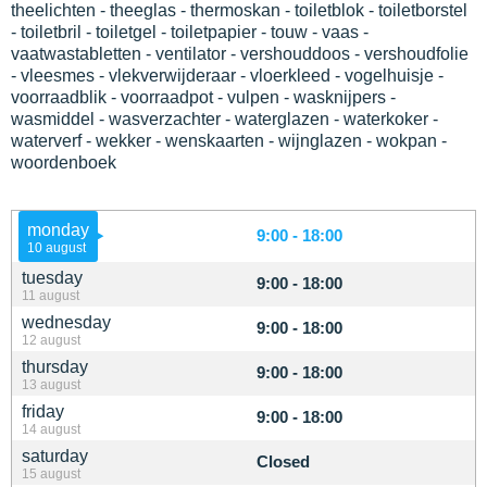
theelichten - theeglas - thermoskan - toiletblok - toiletborstel
- toiletbril - toiletgel - toiletpapier - touw - vaas -
vaatwastabletten - ventilator - vershouddoos - vershoudfolie
- vleesmes - vlekverwijderaar - vloerkleed - vogelhuisje -
voorraadblik - voorraadpot - vulpen - wasknijpers -
wasmiddel - wasverzachter - waterglazen - waterkoker -
waterverf - wekker - wenskaarten - wijnglazen - wokpan -
woordenboek
monday
9:00 - 18:00
10 august
tuesday
9:00 - 18:00
11 august
wednesday
9:00 - 18:00
12 august
thursday
9:00 - 18:00
13 august
friday
9:00 - 18:00
14 august
saturday
Closed
15 august